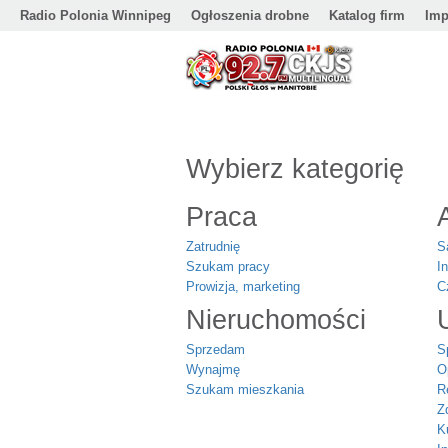
Radio Polonia Winnipeg
Ogłoszenia drobne
Katalog firm
Imp
Wybierz kategorię
Praca
Zatrudnię
S
Szukam pracy
I
Prowizja, marketing
C
Nieruchomości
Sprzedam
S
Wynajmę
O
Szukam mieszkania
R
Z
K