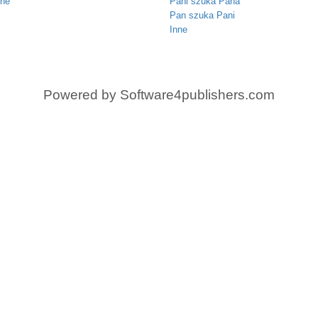
nne
Pani szuka Pana
Pan szuka Pani
Inne
Powered by
Software4publishers.com