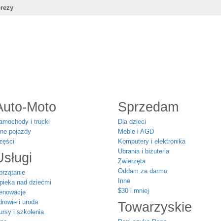
rezy
Auto-Moto
Sprzedam
amochody i trucki
Dla dzieci
nne pojazdy
Meble i AGD
zęści
Komputery i elektronika
Ubrania i biżuteria
Usługi
Zwierzęta
Oddam za darmo
przątanie
Inne
pieka nad dziećmi
$30 i mniej
enowacje
drowie i uroda
Towarzyskie
ursy i szkolenia